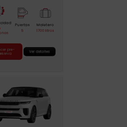
cidad
Puertas
Maletero
9
5
1700 litros
onas
cer pre-
Ver detalles
reserva