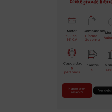
Coche grande híbri
Motor
Combustible
Mar
1600 cc –
Híbrido-
Auto
141 CV
Gasolina
Capacidad
Puertas
Mal
5
5
410 
personas
Hacer pre-
Ver deta
reserva