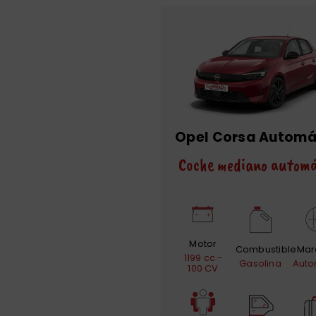
Opel Corsa Automá
Coche mediano automá
Motor
Combustible
Mar
1199 cc -
Gasolina
Auto
100 CV