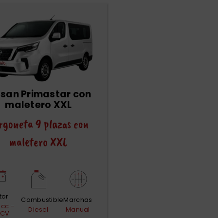
ssan Primastar con
maletero XXL
rgoneta 9 plazas con
maletero XXL
tor
Combustible
Marchas
 cc –
Diesel
Manual
 CV