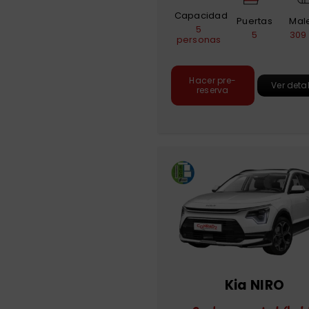
Capacidad
Puertas
Mal
5
5
309 
personas
Hacer pre-
Ver deta
reserva
Kia NIRO