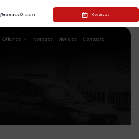
o@conrad2.com
Reservas
Oficinas
Nosotros
Noticias
Contacto