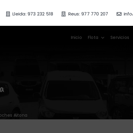
Lleida: 973 232 518
Reus: 977 770 207
inf
Inicio
Flota
Servicios
da
coches Aitona