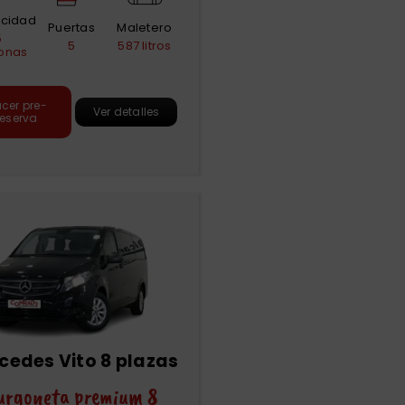
cidad
Puertas
Maletero
5
5
587 litros
onas
cer pre-
Ver detalles
reserva
cedes Vito 8 plazas
urgoneta premium 8