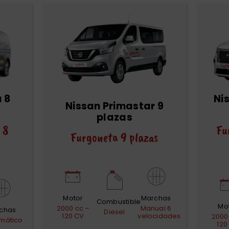
 8
Ni
Nissan Primastar 9
plazas
 8
Fu
Furgoneta 9 plazas
Motor
Marchas
Combustible
Mo
2000 cc –
Manual 6
chas
Diesel
120 CV
velocidades
2000
mático
120