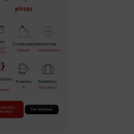
plazas
tor
Combustible
Marchas
 cc -
Diesel
Automático
 CV
cidad
Puertas
Maletero
8
5
830 litros
onas
cer pre-
Ver detalles
reserva