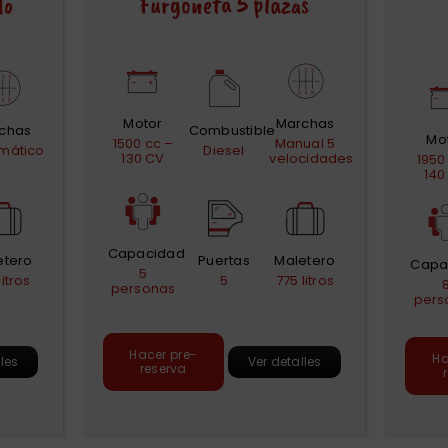
do
Furgoneta 5 plazas
Motor
Marchas
chas
Combustible
Mo
1500 cc –
Manual 5
mático
Diesel
130 CV
velocidades
1950
140
Capacidad
etero
Puertas
Maletero
Capa
5
litros
5
775 litros
personas
pers
Hacer pre-
Ha
lles
Ver detalles
reserva