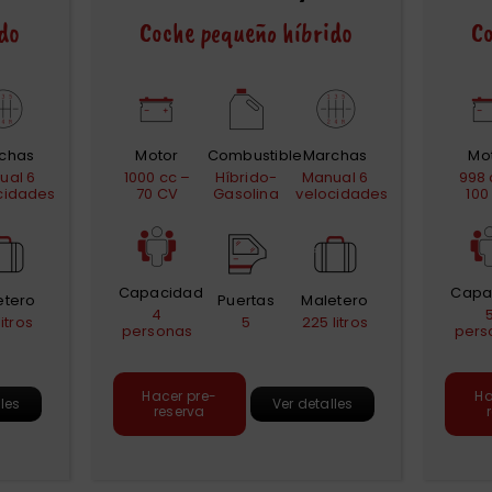
do
Coche pequeño híbrido
Co
chas
Motor
Combustible
Marchas
Mo
ual 6
1000 cc –
Híbrido-
Manual 6
998 
cidades
70 CV
Gasolina
velocidades
100
Capacidad
Capa
etero
Puertas
Maletero
4
litros
5
225 litros
personas
pers
Hacer pre-
Ha
lles
Ver detalles
reserva