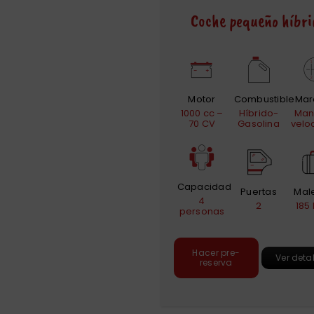
Coche pequeño híbri
Motor
Combustible
Mar
1000 cc –
Híbrido-
Man
70 CV
Gasolina
velo
Capacidad
Puertas
Mal
4
2
185 
personas
Hacer pre-
Ver deta
reserva