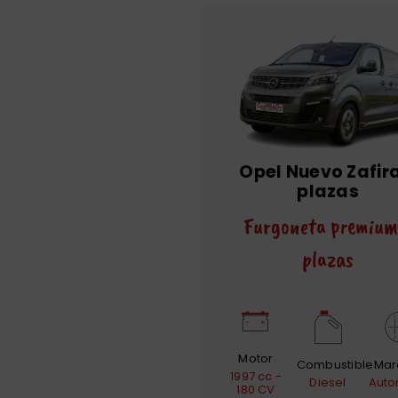
Opel Nuevo Zafira
plazas
Furgoneta premium
plazas
Motor
Combustible
Mar
1997 cc -
Diesel
Auto
180 CV