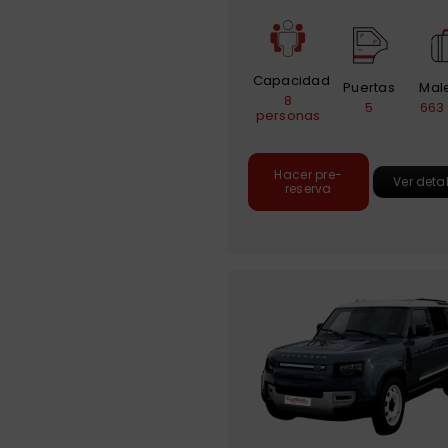
Capacidad
Puertas
Mal
8
5
663 
personas
Hacer pre-
Ver deta
reserva