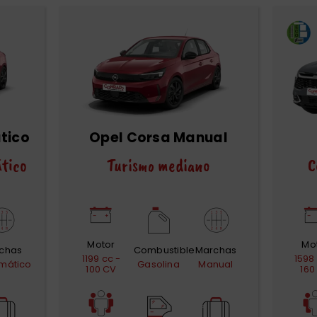
tico
Opel Corsa Manual
tico
Turismo mediano
C
Motor
Mo
chas
Combustible
Marchas
1199 cc -
1598
mático
Gasolina
Manual
100 CV
160