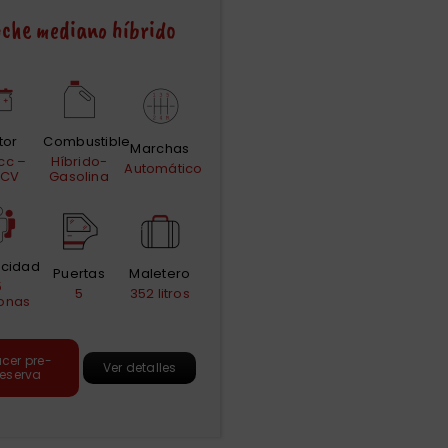
che mediano híbrido
tor
Combustible
Marchas
cc –
Híbrido-
Automático
 CV
Gasolina
cidad
Puertas
Maletero
5
5
352 litros
onas
cer pre-
Ver detalles
reserva