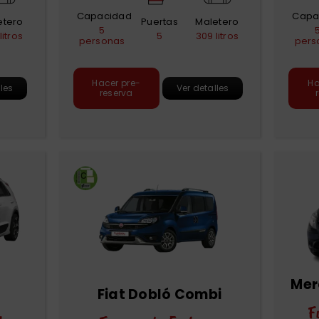
Capacidad
Capa
etero
Puertas
Maletero
5
litros
5
309 litros
personas
pers
Hacer pre-
Ha
lles
Ver detalles
reserva
Mer
Fiat Dobló Combi
F