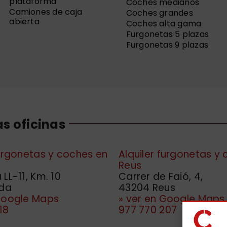
plataforma
Coches medianos
Camiones de caja
Coches grandes
abierta
Coches alta gama
Furgonetas 5 plazas
Furgonetas 9 plazas
s oficinas
furgonetas y coches en
Alquiler furgonetas y
Reus
LL-11, Km. 10
Carrer de Faió, 4,
ida
43204 Reus
 Google Maps
» ver en Google Maps
18
977 770 207