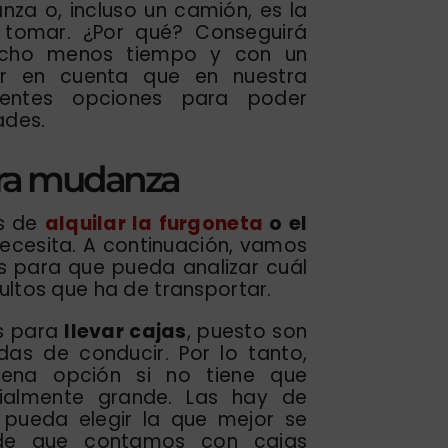
nza o, incluso un camión, es la
 tomar. ¿Por qué? Conseguirá
cho menos tiempo y con un
er en cuenta que en nuestra
entes opciones para poder
ades.
ara mudanza
es de
alquilar la furgoneta
o el
ecesita. A continuación, vamos
s para que pueda analizar cuál
ultos que ha de transportar.
as para
llevar cajas
, puesto son
as de conducir. Por lo tanto,
uena opción si no tiene que
cialmente grande. Las hay de
 pueda elegir la que mejor se
rde que contamos con cajas