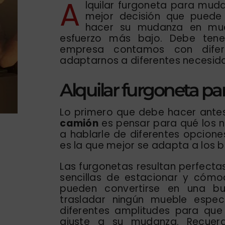
A
lquilar furgoneta para muda
mejor decisión que puede
hacer su mudanza en mu
esfuerzo más bajo. Debe ten
empresa contamos con difer
adaptarnos a diferentes necesid
Alquilar furgoneta p
Lo primero que debe hacer ant
camión
es pensar para qué los n
a hablarle de diferentes opcione
es la que mejor se adapta a los b
Las furgonetas resultan perfect
sencillas de estacionar y cómod
pueden convertirse en una b
trasladar ningún mueble espe
diferentes amplitudes para que
ajuste a su mudanza. Recue