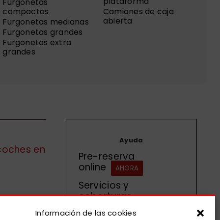
plataforma
Furgonetas
compactas
Camiones de caja
abierta
Furgonetas medianas
Furgonetas grandes
Furgonetas extra
grandes
Ayuda
 coches en
Pre-reserva
online
AHORA
Servicios y
coberturas
Condiciones alquiler
Información de las cookies