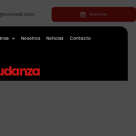
o@conrad2.com
Reservas
inas
Nosotros
Noticias
Contacto
mudanza