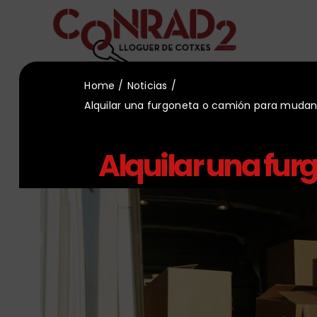
Saltar
al
contenido
Home
Noticias
Alquilar una furgoneta o camión para muda
Alquilar una fu