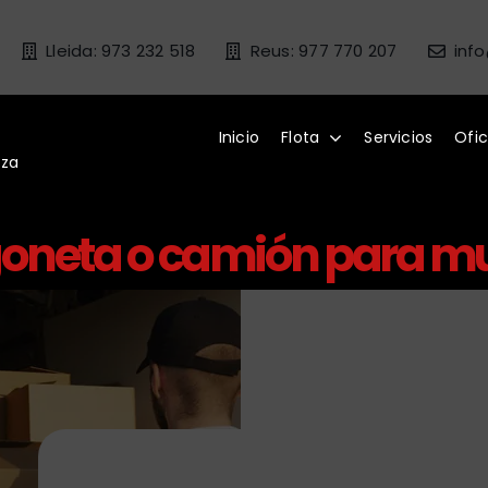
Lleida: 973 232 518
Reus: 977 770 207
inf
Inicio
Flota
Servicios
Ofic
nza
rgoneta o camión para 