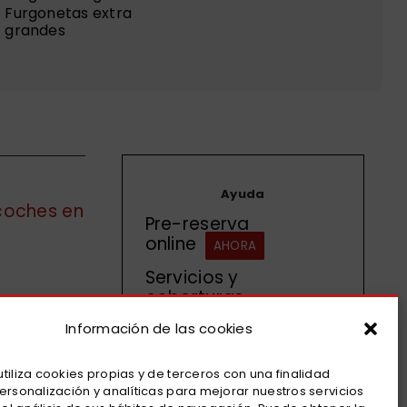
Furgonetas extra
grandes
Ayuda
 coches en
Pre-reserva
online
AHORA
Servicios y
coberturas
Condiciones alquiler
Información de las cookies
vehículos
tiliza cookies propias y de terceros con una finalidad
Contacta con
ersonalización y analíticas para mejorar nuestros servicios
nosotros