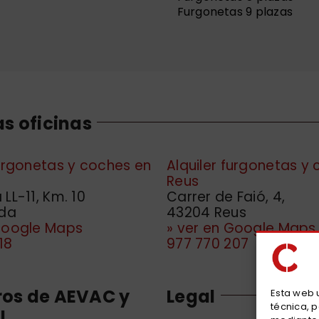
Furgonetas 9 plazas
s oficinas
furgonetas y coches en
Alquiler furgonetas y
Reus
LL-11, Km. 10
Carrer de Faió, 4,
ida
43204 Reus
 Google Maps
» ver en Google Maps
18
977 770 207
os de AEVAC y
Legal
Esta web u
técnica, p
L