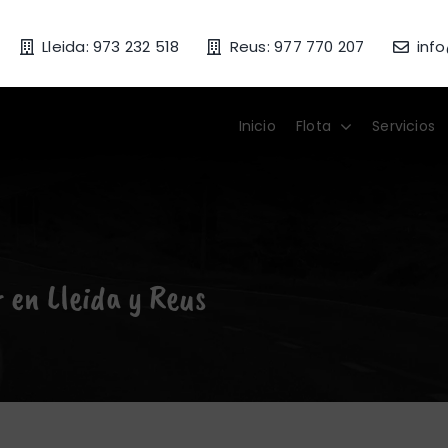
Lleida: 973 232 518
Reus: 977 770 207
inf
Inicio
Flota
Servicios
r en Lleida y Reus