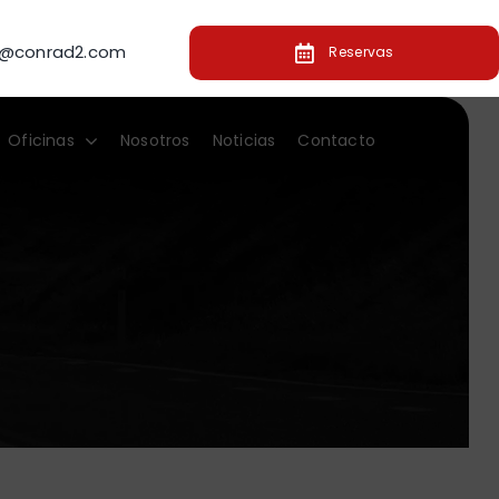
o@conrad2.com
Reservas
Oficinas
Nosotros
Noticias
Contacto