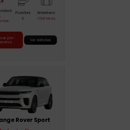
cidad
Puertas
Maletero
9
5
1700 litros
onas
cer pre-
Ver detalles
reserva
ange Rover Sport