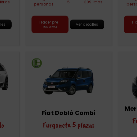
litros
5
309 litros
personas
pers
Hacer pre-
Ha
lles
Ver detalles
reserva
Mer
Fiat Dobló Combi
F
do
Furgoneta 5 plazas