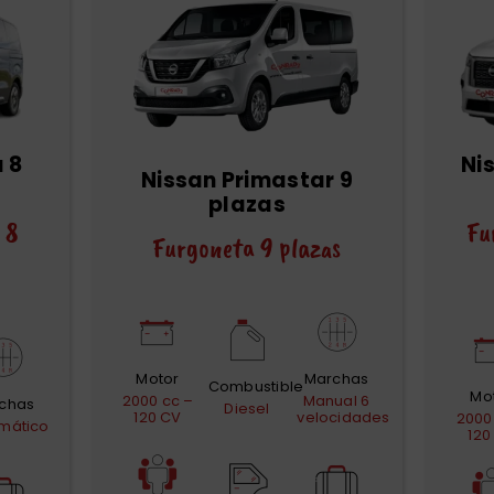
 8
Ni
Nissan Primastar 9
plazas
 8
Fu
Furgoneta 9 plazas
Motor
Marchas
Combustible
Mo
2000 cc –
Manual 6
chas
Diesel
120 CV
velocidades
2000
mático
120