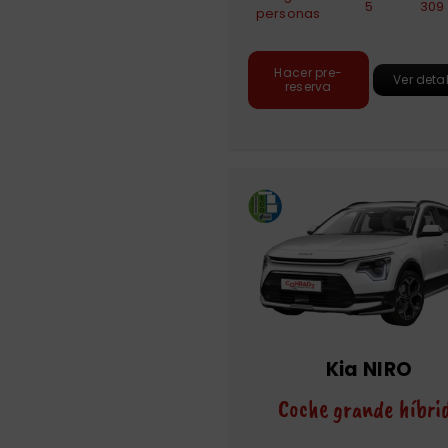
5
309 
personas
Hacer pre-
Ver deta
reserva
Kia NIRO
Coche grande híbri