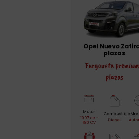
Opel Nuevo Zafira
plazas
Furgoneta premium
plazas
Motor
Combustible
Mar
1997 cc -
Diesel
Auto
180 CV