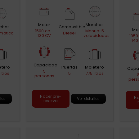
Motor
Marchas
chas
Combustible
Mo
1500 cc –
Manual 5
mático
Diesel
130 CV
velocidades
1950
140
Capacidad
etero
Puertas
Maletero
Capa
5
litros
5
775 litros
personas
pers
Hacer pre-
Ha
lles
Ver detalles
reserva