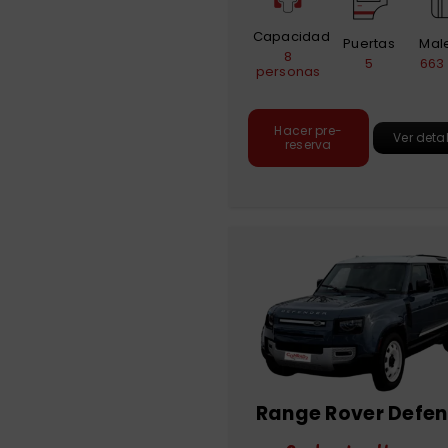
Capacidad
Puertas
Mal
8
5
663 
personas
Hacer pre-
Ver deta
reserva
Range Rover Defe