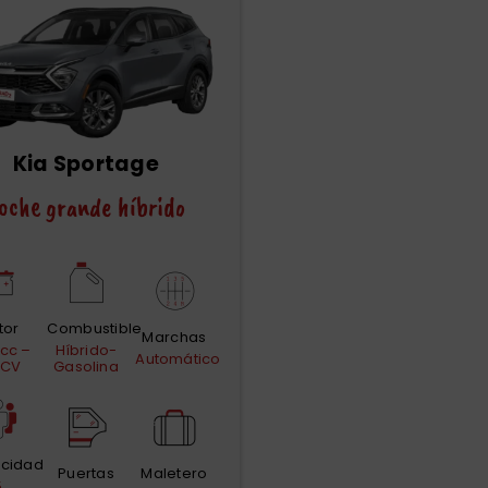
Kia Sportage
oche grande híbrido
tor
Combustible
Marchas
 cc –
Híbrido-
Automático
 CV
Gasolina
cidad
Puertas
Maletero
5