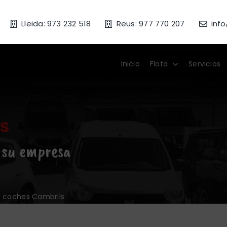
Lleida: 973 232 518
Reus: 977 770 207
inf
Inicio
Flota
Servicios
ls
y su empresa
de coches Cambrils