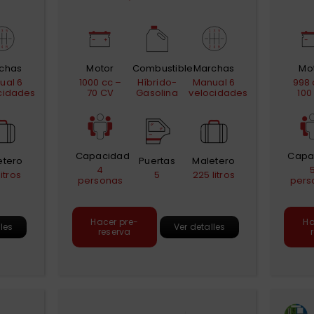
chas
Motor
Combustible
Marchas
Mo
ual 6
1000 cc –
Híbrido-
Manual 6
998 
cidades
70 CV
Gasolina
velocidades
100
Capacidad
Capa
etero
Puertas
Maletero
4
litros
5
225 litros
personas
pers
Hacer pre-
Ha
lles
Ver detalles
reserva