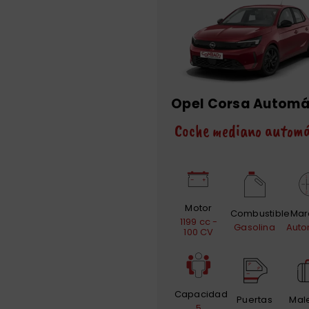
Opel Corsa Automá
Coche mediano automá
Motor
Combustible
Mar
1199 cc -
Gasolina
Auto
100 CV
Capacidad
Puertas
Mal
5