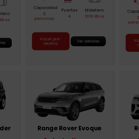
Capacidad
Puertas
Maletero
Capa
etero
9
4
1000 litros
personas
litros
pers
Hacer pre-
Ha
Ver detalles
lles
reserva
nder
Range Rover Evoque
R