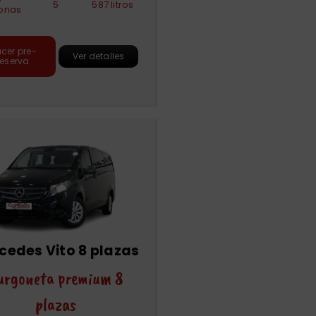
5
587 litros
onas
cer pre-
Ver detalles
reserva
cedes Vito 8 plazas
urgoneta premium 8
plazas