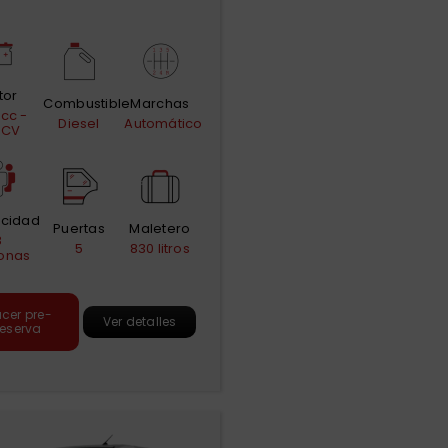
tor
Combustible
Marchas
 cc -
Diesel
Automático
 CV
cidad
Puertas
Maletero
8
5
830 litros
onas
cer pre-
Ver detalles
reserva