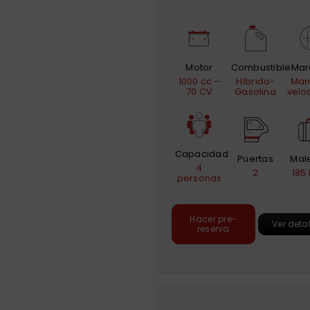
Motor
Combustible
Mar
1000 cc –
Híbrido-
Man
70 CV
Gasolina
velo
Capacidad
Puertas
Mal
4
2
185 
personas
Hacer pre-
Ver deta
reserva