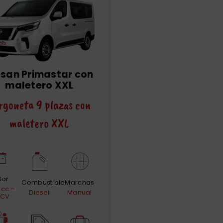
ssan Primastar con
maletero XXL
rgoneta 9 plazas con
maletero XXL
tor
Combustible
Marchas
 cc –
Diesel
Manual
 CV