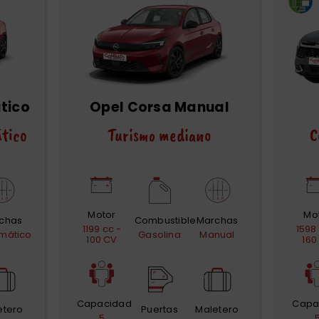
tico
Opel Corsa Manual
tico
Turismo mediano
C
Motor
Mo
chas
Combustible
Marchas
1199 cc -
1598
mático
Gasolina
Manual
100 CV
160
Capacidad
Capa
etero
Puertas
Maletero
5