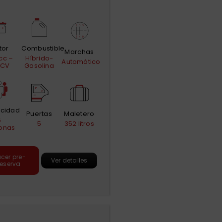
tor
Combustible
Marchas
cc –
Híbrido-
Automático
 CV
Gasolina
cidad
Puertas
Maletero
5
5
352 litros
onas
cer pre-
Ver detalles
reserva