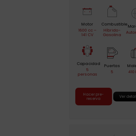
Motor
Combustible
Mar
1600 cc –
Híbrido-
Auto
141 CV
Gasolina
Capacidad
Puertas
Mal
5
5
410 
personas
Hacer pre-
Ver deta
reserva