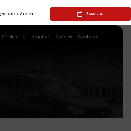
o@conrad2.com
Reservas
Oficinas
Nosotros
Noticias
Contacto