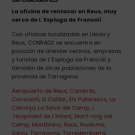
La oficina de rentacar en Reus, muy
cerca de L´Espluga de Francolí
Con oficinas localizadas en Lleida y
Reus, CONRAD2 se encuentra en
posición de atender vecinos, empresas
y turistas de L´Espluga de Francolí y
también de otras poblaciones de la
provincia de Tarragona.
Aeropuerto de Reus
,
Cambrils
,
Constantí
,
El Catllar
,
Els Pallaresos
,
La
Canonja
,
La Selva del Camp
,
L
´Hospitalet de l´Infant
,
Mont-roig del
Camp
,
Montblanc
,
Reus
,
Riudoms
,
Salou
,
Tarragona
,
Torredembarra
,