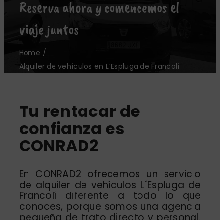
Reserva ahora y comencemos el
Oficinas
viaje juntos
Nosotros
Home
Alquiler de vehículos en L´Espluga de Francolí
Noticias
Contacto
Tu rentacar de
confianza es
CONRAD2
En CONRAD2 ofrecemos un servicio
de alquiler de vehículos L´Espluga de
Francolí diferente a todo lo que
conoces, porque somos una agencia
pequeña de trato directo y personal.