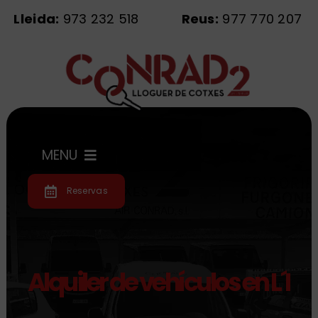
Saltar
Lleida:
973 232 518
Reus:
977 770 207
al
contenido
MENU
Reservas
Inicio
Flota
Alquiler de vehículos en L´Es
Servicios