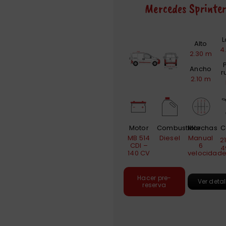
Mercedes Sprinter
L
Alto
4
2.30 m
Ancho
r
2.10 m
Motor
Combustible
Marchas
C
MB 514
Diesel
Manual
2
CDI –
6
4
140 CV
velocidad
Hacer pre-
Ver detal
reserva