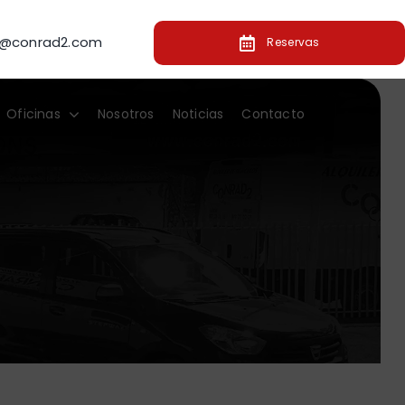
o@conrad2.com
Reservas
Oficinas
Nosotros
Noticias
Contacto