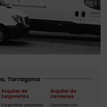
us, Tarragona
Alquiler de
Alquiler de
furgonetas
camiones
Furgonetas pequeñas
Camiones con