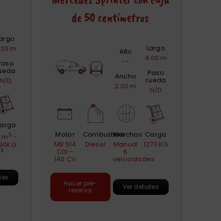
de 50 centímetros
argo
Largo
.20 m
Alto
4.00 m
--
Paso
ueda
Paso
Ancho
rueda
N/D
2.00 m
N/D
arga
Motor
Combustible
Marchas
Carga
3
1 m
-
MB 514
Diesel
Manual
1270 KG
90KG
es
CDI –
6
140 CV
velocidades
les
Hacer pre-
Ver detalles
reserva