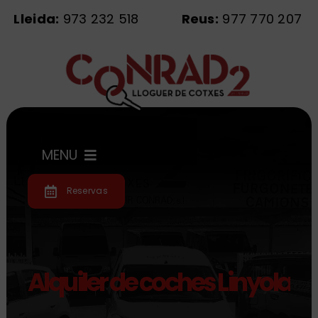
Saltar
Lleida:
973 232 518
Reus:
977 770 207
al
contenido
MENU
Reservas
Inicio
Flota
Alquiler de coches Linyola
Servicios