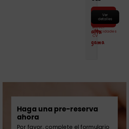
Coche
Motor
Hacer
Capacidad
Maletero
Ver
Marchas
Puertas
pre-
2000
de
detalles
Combustible
reserva
5
630
cc
Automático
5
personas
litros
–
Diesel
9
alta
269
velocidades
CV
gama
Haga una pre-reserva
ahora
Por favor, complete el formulario