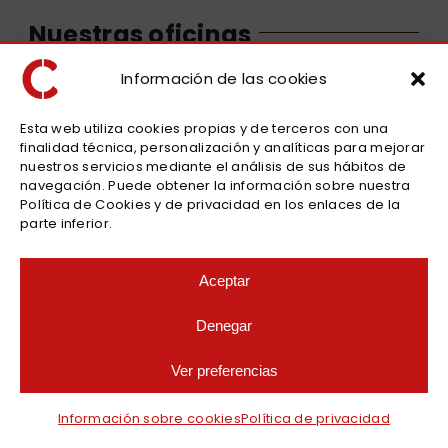
Nuestras oficinas
Información de las cookies
Alquiler furgonetas y coches en Lleida
Carretera LL-11, Km. 10
25001 Lleida
Esta web utiliza cookies propias y de terceros con una
finalidad técnica, personalización y analíticas para mejorar
» ver en Google Maps
nuestros servicios mediante el análisis de sus hábitos de
973 232 518
navegación. Puede obtener la información sobre nuestra
Política de Cookies y de privacidad en los enlaces de la
parte inferior.
Alquiler furgonetas y coches en Reus
Carrer de Faió, 4,
Aceptar
43204 Reus
» ver en Google Maps
Denegar
977 770 207
Ver preferencias
Miembros de AEVAC y FENEVAL
Información sobre cookies
Política de privacidad