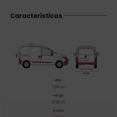
Características
Alto
1.95 m
Largo
3.20 m
Ancho