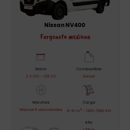
Nissan NV400
Furgoneta mediana
Motor
Combustible
2.3 CDI – 125 CV
Diesel
Marchas
Carga
Manual 6 velocidades
3
8-10 m
- 1350-1560 KG
Alto
1.68 m