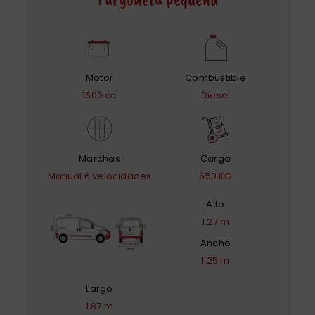
Motor
Combustible
1500 cc
Diesel
Marchas
Carga
Manual 6 velocidades
650 KG
Alto
1.27 m
Ancho
1.25 m
Largo
1.87 m