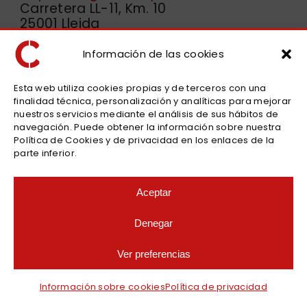
Carretera LL-11, Km. 10
25001 Lleida
» ver en Google Maps
973 232 518
Información de las cookies
Esta web utiliza cookies propias y de terceros con una
finalidad técnica, personalización y analíticas para mejorar
Alquiler furgonetas y coches en Reus
nuestros servicios mediante el análisis de sus hábitos de
Carrer de Faió, 4,
navegación. Puede obtener la información sobre nuestra
43204 Reus
Política de Cookies y de privacidad en los enlaces de la
» ver en Google Maps
parte inferior.
977 770 207
Aceptar
Miembros de AEVAC y FENEVAL
Denegar
Ver preferencias
Legal
Información sobre cookies
Política de privacidad