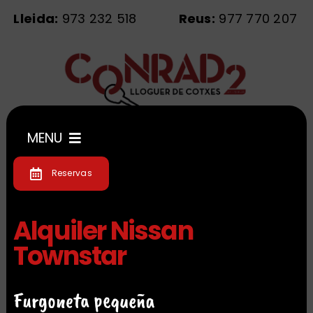
Saltar
Lleida:
973 232 518
Reus:
977 770 207
al
contenido
MENU
Reservas
Inicio
Alquiler Nissan
Flota
Townstar
Servicios
Furgoneta pequeña