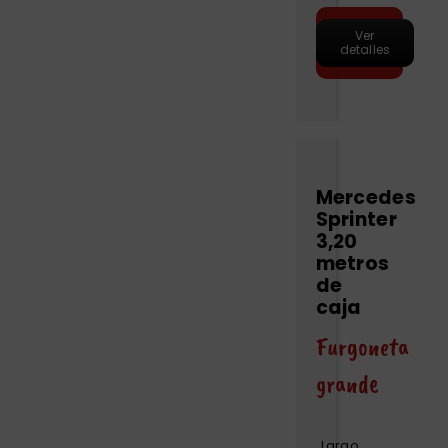
Hacer
Ver
pre-
detalles
reserva
Mercedes
Sprinter
3,20
metros
de
caja
Furgoneta
grande
Largo