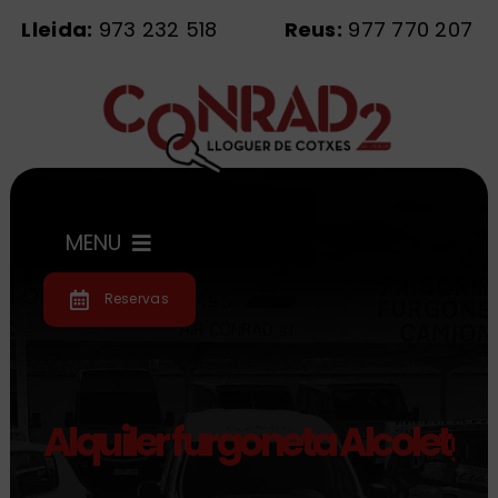
Saltar
Lleida:
973 232 518
Reus:
977 770 207
al
contenido
MENU
Reservas
Inicio
Flota
Alquiler furgoneta Alcoletge
Servicios